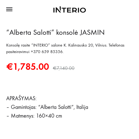
“Alberta Salotti” konsolė JASMIN
Konsolę rasite “INTERIO” salone K. Kalinausko 20, Vilnius. Telefonas
pasiteiravimui +370 659 85356.
€
1,785.00
€
7,140.00
APRAŠYMAS:
– Gamintojas: “Alberta Salotti”, Italija
– Matmenys: 160×40 cm