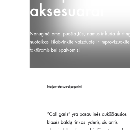
aksesuarai
Nenuginčijamai puošia Jūsų namus ir kuria skirtin
nuotaikas. Išlaisvinkite vaizduotę ir improvizuokite
faktūromis bei spalvomis!
Interjero aksesuarai pagaminti
“Calligaris” yra pasaulinės aukščiausios
klasės baldų rinkos lyderis, siūlantis