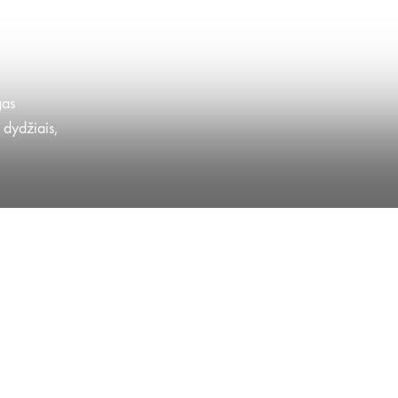
gas
 dydžiais,