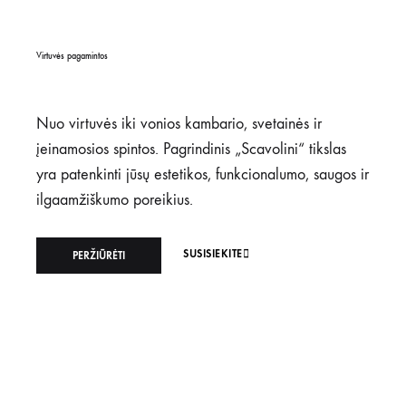
Virtuvės pagamintos
Nuo virtuvės iki vonios kambario, svetainės ir
įeinamosios spintos. Pagrindinis „Scavolini“ tikslas
yra patenkinti jūsų estetikos, funkcionalumo, saugos ir
ilgaamžiškumo poreikius.
SUSISIEKITE
PERŽIŪRĖTI